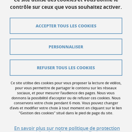
120 rue de la piscine
contrôle sur ceux que vous souhaitez activer.
38400 Saint-Martin-d'Hères
ACCEPTER TOUS LES COOKIES
Contact
Plan du site
PERSONNALISER
Crédits
Mentions légales
REFUSER TOUS LES COOKIES
Données personnelles
Ce site utilise des cookies pour vous proposer la lecture de vidéos,
Gestion des cookies
pour vous permettre de partager le contenu sur les réseaux
sociaux, et pour mesurer l’audience des pages. Nous vous
donnons la possibilité d’accepter ou de refuser ces cookies. Nous
Accessibilité : non conforme
conservons votre choix pendant 6 mois. Vous pouvez changer
d’avis et modifier votre choix à tout moment en cliquant sur le lien
"Gestion des cookies" situé dans le pied de page du site.
En savoir plus sur notre politique de protection