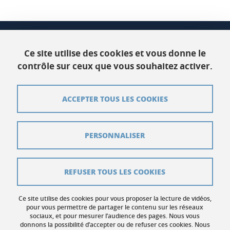
CSUG
Bâtiment C Phitem
Ce site utilise des cookies et vous donne le
120 rue de la piscine
contrôle sur ceux que vous souhaitez activer.
38400 Saint-Martin-d'Hères
ACCEPTER TOUS LES COOKIES
Contact
Plan du site
PERSONNALISER
Crédits
Mentions légales
REFUSER TOUS LES COOKIES
Données personnelles
Ce site utilise des cookies pour vous proposer la lecture de vidéos,
Gestion des cookies
pour vous permettre de partager le contenu sur les réseaux
sociaux, et pour mesurer l’audience des pages. Nous vous
donnons la possibilité d’accepter ou de refuser ces cookies. Nous
Accessibilité : non conforme