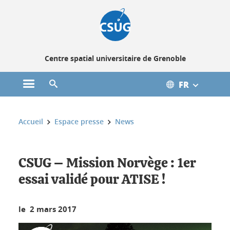
Gestion des cookies
Centre spatial universitaire de Grenoble
FR
Ouvrir le menu principal
Ouvrir le moteur de recherche
Vous êtes ici :
Accueil
Espace presse
News
CSUG – Mission Norvège : 1er
essai validé pour ATISE !
le 2 mars 2017