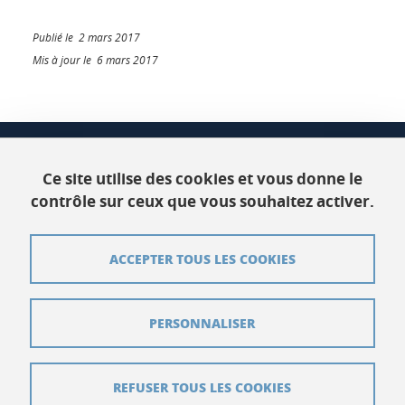
Publié le 2 mars 2017
Mis à jour le 6 mars 2017
CSUG
Bâtiment C Phitem
Ce site utilise des cookies et vous donne le
120 rue de la piscine
contrôle sur ceux que vous souhaitez activer.
38400 Saint-Martin-d'Hères
ACCEPTER TOUS LES COOKIES
Contact
Plan du site
PERSONNALISER
Crédits
Mentions légales
REFUSER TOUS LES COOKIES