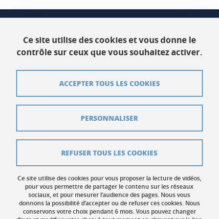
CSUG
Bâtiment C Phitem
Ce site utilise des cookies et vous donne le
120 rue de la piscine
contrôle sur ceux que vous souhaitez activer.
38400 Saint-Martin-d'Hères
ACCEPTER TOUS LES COOKIES
Contact
Plan du site
PERSONNALISER
Crédits
Mentions légales
REFUSER TOUS LES COOKIES
Données personnelles
Ce site utilise des cookies pour vous proposer la lecture de vidéos,
Gestion des cookies
pour vous permettre de partager le contenu sur les réseaux
sociaux, et pour mesurer l’audience des pages. Nous vous
donnons la possibilité d’accepter ou de refuser ces cookies. Nous
Accessibilité : non conforme
conservons votre choix pendant 6 mois. Vous pouvez changer