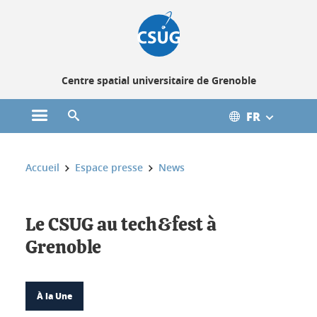
Gestion des cookies
Centre spatial universitaire de Grenoble
FR
Ouvrir le menu principal
Ouvrir le moteur de recherche
Vous êtes ici :
Accueil
Espace presse
News
Le CSUG au tech&fest à
Grenoble
À la Une