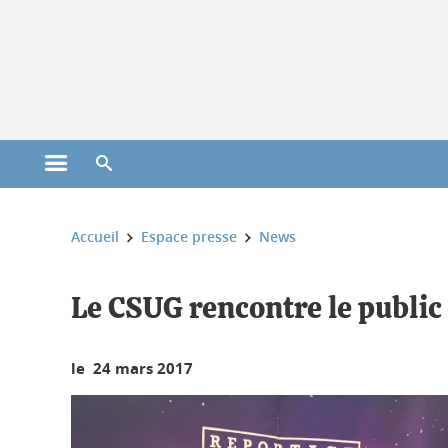
Gestion des cookies
Ouvrir le menu principal
Ouvrir le moteur de recherche
Vous êtes ici :
Accueil
Espace presse
News
Le CSUG rencontre le public
le 24 mars 2017