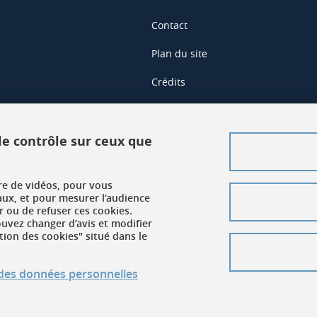
Contact
Plan du site
Crédits
Mentions légales
Données personnelles
 le contrôle sur ceux que
Gestion des cookies
ure de vidéos, pour vous
Accessibilité : non conforme
aux, et pour mesurer l’audience
 ou de refuser ces cookies.
vez changer d’avis et modifier
tion des cookies" situé dans le
n des données personnelles