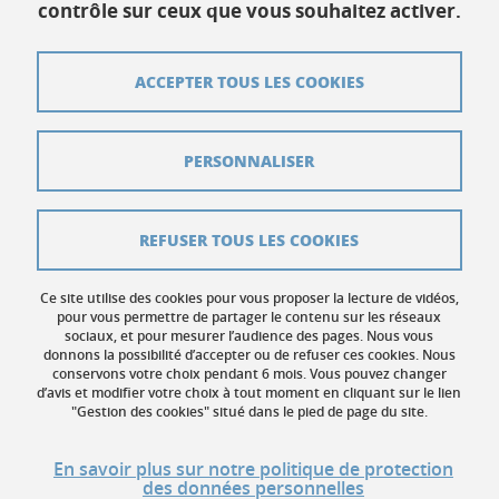
contrôle sur ceux que vous souhaitez activer.
38400 Saint-Martin-d'Hères
ACCEPTER TOUS LES COOKIES
Contact
Plan du site
PERSONNALISER
Crédits
Mentions légales
REFUSER TOUS LES COOKIES
Données personnelles
Ce site utilise des cookies pour vous proposer la lecture de vidéos,
Gestion des cookies
pour vous permettre de partager le contenu sur les réseaux
sociaux, et pour mesurer l’audience des pages. Nous vous
donnons la possibilité d’accepter ou de refuser ces cookies. Nous
Accessibilité : non conforme
conservons votre choix pendant 6 mois. Vous pouvez changer
d’avis et modifier votre choix à tout moment en cliquant sur le lien
"Gestion des cookies" situé dans le pied de page du site.
En savoir plus sur notre politique de protection
des données personnelles