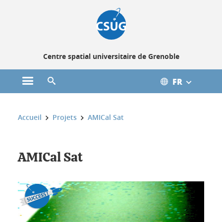
Gestion des cookies
Centre spatial universitaire de Grenoble
FR
Ouvrir le menu principal
Ouvrir le moteur de recherche
Vous êtes ici :
Accueil
Projets
AMICal Sat
AMICal Sat