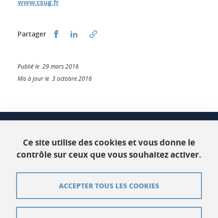
www.csug.fr
Partager sur Facebook
Partager sur LinkedIn
Partager
Publié le 29 mars 2016
Mis à jour le 3 octobre 2016
CSUG
Bâtiment C Phitem
Ce site utilise des cookies et vous donne le
120 rue de la piscine
contrôle sur ceux que vous souhaitez activer.
38400 Saint-Martin-d'Hères
ACCEPTER TOUS LES COOKIES
Contact
Plan du site