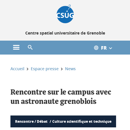
Gestion des cookies
Centre spatial universitaire de Grenoble
FR
Ouvrir le menu principal
Ouvrir le moteur de recherche
Vous êtes ici :
Accueil
Espace presse
News
Rencontre sur le campus avec
un astronaute grenoblois
Rencontre / Débat
Culture scientifique et technique