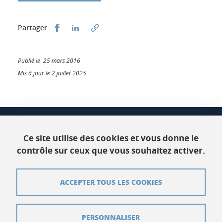
Partager sur Facebook
Partager sur LinkedIn
Partager
Publié le 25 mars 2016
Mis à jour le 2 juillet 2025
CSUG
Bâtiment C Phitem
Ce site utilise des cookies et vous donne le
120 rue de la piscine
contrôle sur ceux que vous souhaitez activer.
38400 Saint-Martin-d'Hères
ACCEPTER TOUS LES COOKIES
Contact
Plan du site
PERSONNALISER