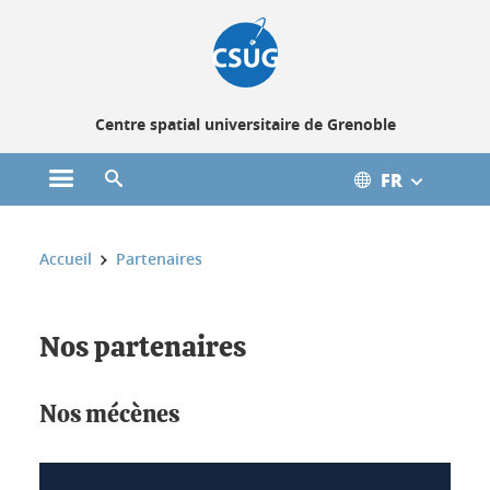
Gestion des cookies
Centre spatial universitaire de Grenoble
FR
Ouvrir le menu principal
Ouvrir le moteur de recherche
Vous êtes ici :
Accueil
Partenaires
Nos partenaires
Nos mécènes